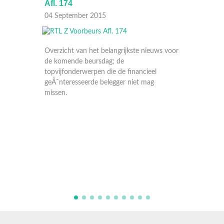
Afl. 174
Afl. 17
04 September 2015
03 Sep
Overzicht van het belangrijkste nieuws voor
de komende beursdag; de
topvijfonderwerpen die de financieel
geÃ¯nteresseerde belegger niet mag
missen.
Overzic
de kome
topvijf
geÃ¯nte
missen.