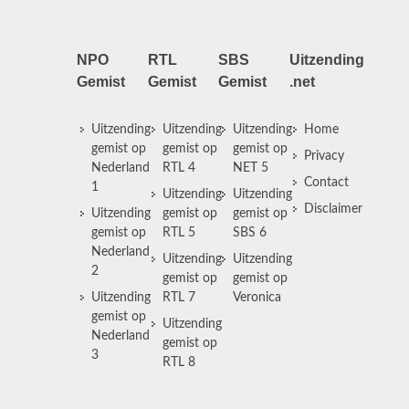
NPO
RTL
SBS
Uitzending
Gemist
Gemist
Gemist
.net
Uitzending
Uitzending
Uitzending
Home
gemist op
gemist op
gemist op
Privacy
Nederland
RTL 4
NET 5
Contact
1
Uitzending
Uitzending
Disclaimer
Uitzending
gemist op
gemist op
gemist op
RTL 5
SBS 6
Nederland
Uitzending
Uitzending
2
gemist op
gemist op
Uitzending
RTL 7
Veronica
gemist op
Uitzending
Nederland
gemist op
3
RTL 8