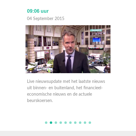
09:06 uur
17:30 
04 September 2015
03 Sep
nieuws
Live nieuwsupdate met het laatste nieuws
Live ni
ieel-
uit binnen- en buitenland, het financieel-
uit binn
economische nieuws en de actuele
economi
beurskoersen.
beursko