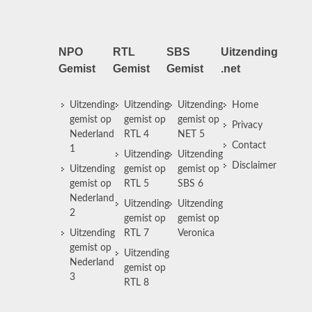
NPO
RTL
SBS
Uitzending
Gemist
Gemist
Gemist
.net
Uitzending
Uitzending
Uitzending
Home
gemist op
gemist op
gemist op
Privacy
Nederland
RTL 4
NET 5
Contact
1
Uitzending
Uitzending
Disclaimer
Uitzending
gemist op
gemist op
gemist op
RTL 5
SBS 6
Nederland
Uitzending
Uitzending
2
gemist op
gemist op
Uitzending
RTL 7
Veronica
gemist op
Uitzending
Nederland
gemist op
3
RTL 8