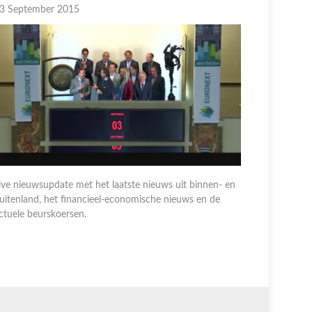
3 September 2015
02 Septem
ive nieuwsupdate met het laatste nieuws uit binnen- en
uitenland, het financieel-economische nieuws en de
Live nieuw
ctuele beurskoersen.
buitenland
actuele be