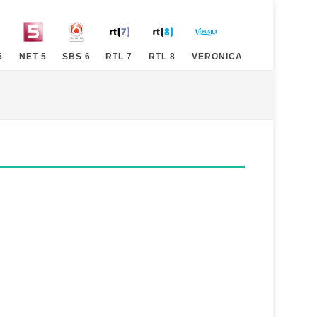
5
NET 5
SBS 6
RTL 7
RTL 8
VERONICA