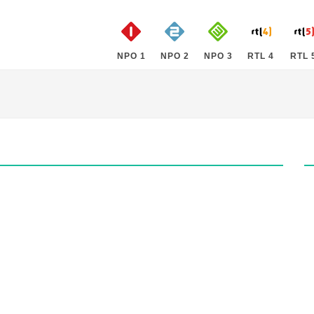
NPO 1
NPO 2
NPO 3
RTL 4
RTL 