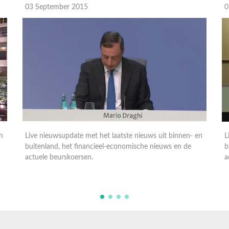
03 September 2015
0
n
Live nieuwsupdate met het laatste nieuws uit binnen- en
L
buitenland, het financieel-economische nieuws en de
b
actuele beurskoersen.
a