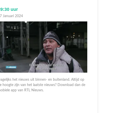
9:30 uur
18:00 u
7 Januari 2024
07 Januari
agelijks het nieuws uit binnen- en buitenland. Altijd op
e hoogte zijn van het laatste nieuws? Download dan de
Dagelijks h
obiele app van RTL Nieuws.
de hoogte 
mobiele a