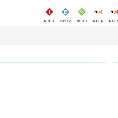
NPO 1
NPO 2
NPO 3
RTL 4
RTL 