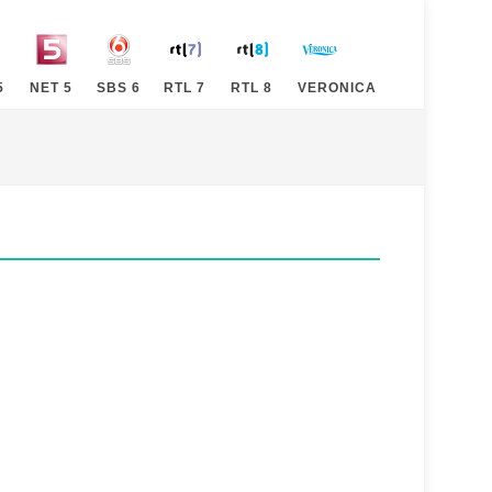
5
NET 5
SBS 6
RTL 7
RTL 8
VERONICA