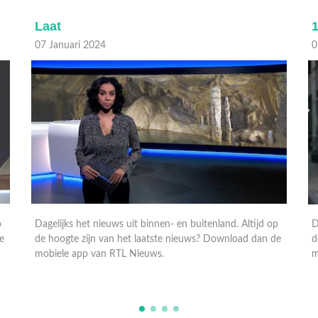
Laat
1
07 Januari 2024
0
p
Dagelijks het nieuws uit binnen- en buitenland. Altijd op
D
e
de hoogte zijn van het laatste nieuws? Download dan de
d
mobiele app van RTL Nieuws.
m