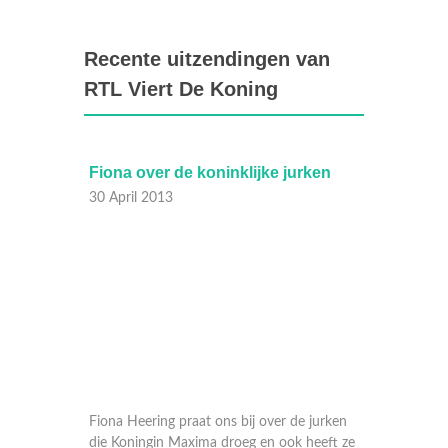
Recente uitzendingen van
RTL Viert De Koning
Fiona over de koninklijke jurken
'Magic
30 April 2013
30 Apri
Fiona Heering praat ons bij over de jurken
Ali B v
die Koningin Maxima droeg en ook heeft ze
Willem-
nieuws over de jurkjes van de 3 prinsesjes.