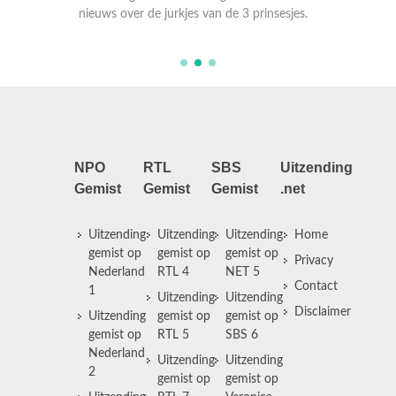
mocht t
NPO
RTL
SBS
Uitzending
Gemist
Gemist
Gemist
.net
Uitzending
Uitzending
Uitzending
Home
gemist op
gemist op
gemist op
Privacy
Nederland
RTL 4
NET 5
Contact
1
Uitzending
Uitzending
Disclaimer
Uitzending
gemist op
gemist op
gemist op
RTL 5
SBS 6
Nederland
Uitzending
Uitzending
2
gemist op
gemist op