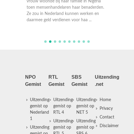
hij lijd
arinier
vrouw woonde bij haar familie in Nigeria
alle spi
kte zijn
toen mensenhandelaren haar benaderden.
geen en
ar lang
Ze zou in Nederland kunnen werken en
De ziekt
daarmee geld verdienen voor haa ...
...
NPO
RTL
SBS
Uitzending
Gemist
Gemist
Gemist
.net
Uitzending
Uitzending
Uitzending
Home
gemist op
gemist op
gemist op
Privacy
Nederland
RTL 4
NET 5
Contact
1
Uitzending
Uitzending
Disclaimer
Uitzending
gemist op
gemist op
gemist op
RTL 5
SBS 6