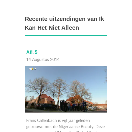
Recente uitzendingen van Ik
Kan Het Niet Alleen
Afl. 5
Afl. 4
14 Augustus 2014
07 Aug
e horen
Frans Callenbach is vijf jaar geleden
Peet is 
ijn
getrouwd met de Nigeriaanse Beauty. Deze