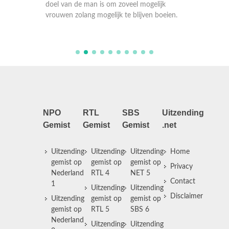
aantrek
ijk
doel van de man is om zoveel mogelijk
doel va
boeien.
vrouwen zolang mogelijk te blijven boeien.
vrouwen
NPO
RTL
SBS
Uitzending
Gemist
Gemist
Gemist
.net
Uitzending
Uitzending
Uitzending
Home
gemist op
gemist op
gemist op
Privacy
Nederland
RTL 4
NET 5
Contact
1
Uitzending
Uitzending
Disclaimer
Uitzending
gemist op
gemist op
gemist op
RTL 5
SBS 6
Nederland
Uitzending
Uitzending