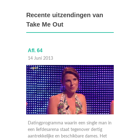
Recente uitzendingen van
Take Me Out
Afl. 64
Afl. 63
14 Juni 2013
13 Juni
e man in
Datingprogramma waarin een single man in
Datingp
tig
een liefdesarena staat tegenover dertig
een lief
s. Het
aantrekkelijke en beschikbare dames. Het