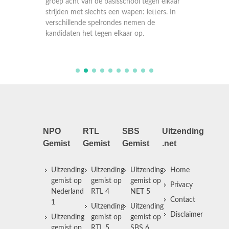
 elkaar
groep acht van de basisschool tegen elkaar
groep a
rs. In
strijden met slechts een wapen: letters. In
strijden
verschillende spelrondes nemen de
verschi
kandidaten het tegen elkaar op.
kandida
NPO
RTL
SBS
Uitzending
Gemist
Gemist
Gemist
.net
Uitzending
Uitzending
Uitzending
Home
gemist op
gemist op
gemist op
Privacy
Nederland
RTL 4
NET 5
Contact
1
Uitzending
Uitzending
Disclaimer
Uitzending
gemist op
gemist op
gemist op
RTL 5
SBS 6