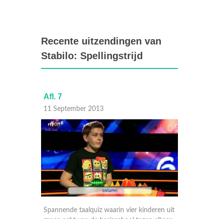
Recente uitzendingen van
Stabilo: Spellingstrijd
Afl. 7
Afl. 6
11 September 2013
04 Sep
eren uit
Spannende taalquiz waarin vier kinderen uit
Spannen