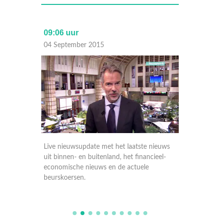
09:06 uur
17:30 
04 September 2015
03 Sep
nieuws
Live nieuwsupdate met het laatste nieuws
Live ni
ieel-
uit binnen- en buitenland, het financieel-
uit binn
economische nieuws en de actuele
economi
beurskoersen.
beursko