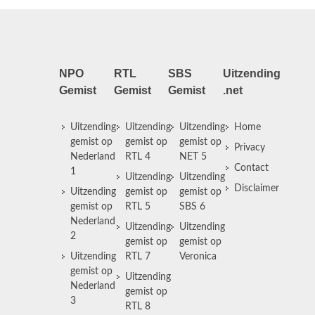
NPO
RTL
SBS
Uitzending
Gemist
Gemist
Gemist
.net
Uitzending
Uitzending
Uitzending
Home
gemist op
gemist op
gemist op
Privacy
Nederland
RTL 4
NET 5
Contact
1
Uitzending
Uitzending
Disclaimer
Uitzending
gemist op
gemist op
gemist op
RTL 5
SBS 6
Nederland
Uitzending
Uitzending
2
gemist op
gemist op
Uitzending
RTL 7
Veronica
gemist op
Uitzending
Nederland
gemist op
3
RTL 8