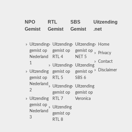
NPO
RTL
SBS
Uitzending
Gemist
Gemist
Gemist
.net
Uitzending
Uitzending
Uitzending
Home
gemist op
gemist op
gemist op
Privacy
Nederland
RTL 4
NET 5
Contact
1
Uitzending
Uitzending
Disclaimer
Uitzending
gemist op
gemist op
gemist op
RTL 5
SBS 6
Nederland
Uitzending
Uitzending
2
gemist op
gemist op
Uitzending
RTL 7
Veronica
gemist op
Uitzending
Nederland
gemist op
3
RTL 8