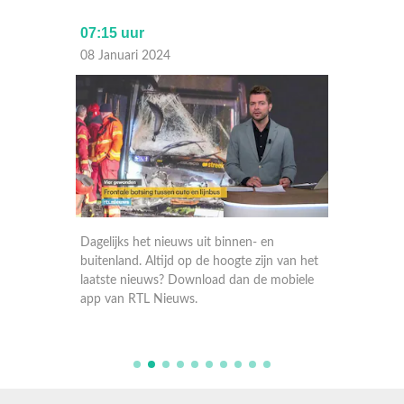
07:15 uur
Laat
08 Januari 2024
07 Janu
Dagelijks het nieuws uit binnen- en
Dagelij
 van het
buitenland. Altijd op de hoogte zijn van het
buitenla
obiele
laatste nieuws? Download dan de mobiele
laatste
app van RTL Nieuws.
app va