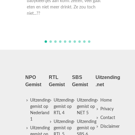
eel gaat
samenwonen met haar vriend in
ze 
 toch
Amsterdam. Sam heeft het er maar wat
op a
moeilijk mee, maar een flinke storm brengt
pra
hem genoeg afleiding.
NPO
RTL
SBS
Uitzending
Gemist
Gemist
Gemist
.net
Uitzending
Uitzending
Uitzending
Home
gemist op
gemist op
gemist op
Privacy
Nederland
RTL 4
NET 5
Contact
1
Uitzending
Uitzending
Disclaimer
Uitzending
gemist op
gemist op
gemist op
RTL 5
SBS 6