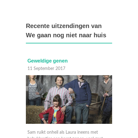
Recente uitzendingen van
We gaan nog niet naar huis
De storm
Hie
23 Augustus 2013
22 
ns met
Marjolein verlaat haar ouderlijk huis en gaat
Wan