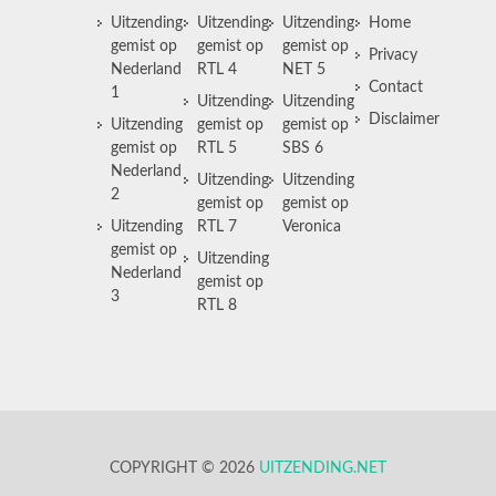
Uitzending
Uitzending
Uitzending
Home
gemist op
gemist op
gemist op
Privacy
Nederland
RTL 4
NET 5
Contact
1
Uitzending
Uitzending
Disclaimer
Uitzending
gemist op
gemist op
gemist op
RTL 5
SBS 6
Nederland
Uitzending
Uitzending
2
gemist op
gemist op
Uitzending
RTL 7
Veronica
gemist op
Uitzending
Nederland
gemist op
3
RTL 8
COPYRIGHT © 2026
UITZENDING.NET