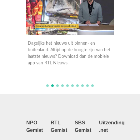
Dagelijks het nieuws uit binnen- en
Dagelij
 van het
buitenland. Altijd op de hoogte zijn van het
buitenla
obiele
laatste nieuws? Download dan de mobiele
laatste
app van RTL Nieuws.
app va
NPO
RTL
SBS
Uitzending
Gemist
Gemist
Gemist
.net