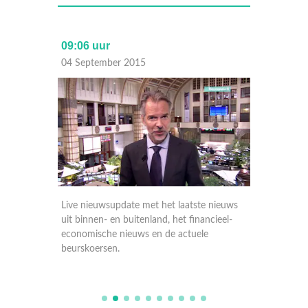
09:06 uur
17:30 
04 September 2015
03 Sep
nieuws
Live nieuwsupdate met het laatste nieuws
Live ni
ieel-
uit binnen- en buitenland, het financieel-
uit binn
economische nieuws en de actuele
economi
beurskoersen.
beursko