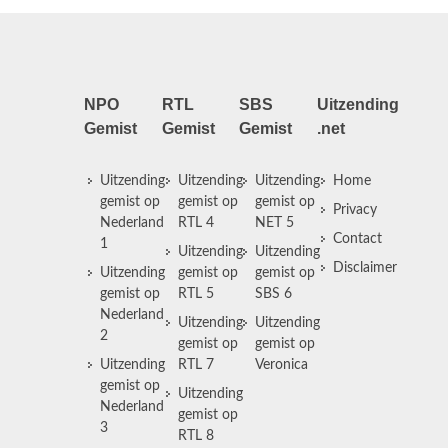
NPO
RTL
SBS
Uitzending
Gemist
Gemist
Gemist
.net
Uitzending
Uitzending
Uitzending
Home
gemist op
gemist op
gemist op
Privacy
Nederland
RTL 4
NET 5
Contact
1
Uitzending
Uitzending
Disclaimer
Uitzending
gemist op
gemist op
gemist op
RTL 5
SBS 6
Nederland
Uitzending
Uitzending
2
gemist op
gemist op
Uitzending
RTL 7
Veronica
gemist op
Uitzending
Nederland
gemist op
3
RTL 8