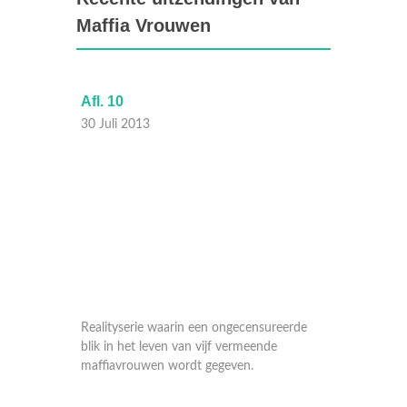
Maffia Vrouwen
Afl. 10
Afl. 8
30 Juli 2013
16 Juli
eerde
Realityserie waarin een ongecensureerde
Reality
blik in het leven van vijf vermeende
blik in 
maffiavrouwen wordt gegeven.
maffiav