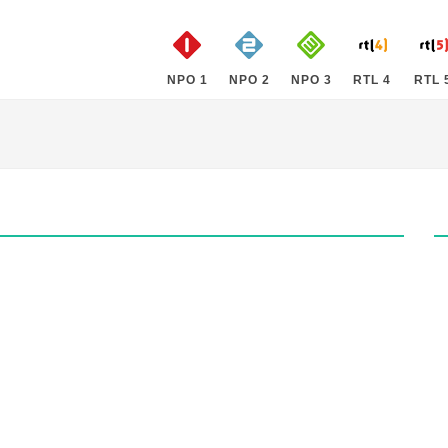
NPO 1
NPO 2
NPO 3
RTL 4
RTL 