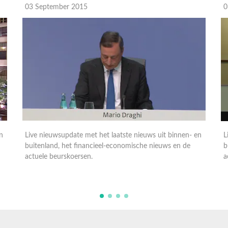
03 September 2015
0
n
Live nieuwsupdate met het laatste nieuws uit binnen- en
L
buitenland, het financieel-economische nieuws en de
b
actuele beurskoersen.
a