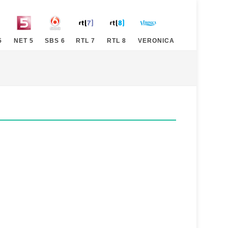
5
NET 5
SBS 6
RTL 7
RTL 8
VERONICA