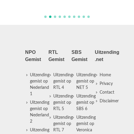
beursko
NPO
RTL
SBS
Uitzending
Gemist
Gemist
Gemist
.net
Uitzending
Uitzending
Uitzending
Home
gemist op
gemist op
gemist op
Privacy
Nederland
RTL 4
NET 5
Contact
1
Uitzending
Uitzending
Disclaimer
Uitzending
gemist op
gemist op
gemist op
RTL 5
SBS 6
Nederland
Uitzending
Uitzending
2
gemist op
gemist op
Uitzending
RTL 7
Veronica