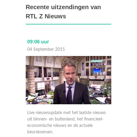
Recente uitzendingen van
RTL Z Nieuws
09:06 uur
17:30 
04 September 2015
03 Sep
nieuws
Live nieuwsupdate met het laatste nieuws
Live ni
ieel-
uit binnen- en buitenland, het financieel-
uit binn
economische nieuws en de actuele
economi
beurskoersen.