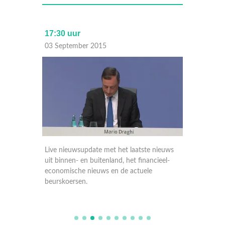
17:30 uur
09:06 
03 September 2015
03 Sep
nieuws
Live nieuwsupdate met het laatste nieuws
Live ni
ieel-
uit binnen- en buitenland, het financieel-
uit binn
economische nieuws en de actuele
economi
beurskoersen.
beursko