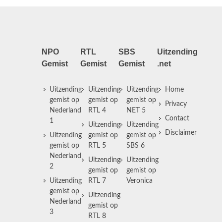
NPO
RTL
SBS
Uitzending
Gemist
Gemist
Gemist
.net
Uitzending
Uitzending
Uitzending
Home
gemist op
gemist op
gemist op
Privacy
Nederland
RTL 4
NET 5
Contact
1
Uitzending
Uitzending
Disclaimer
Uitzending
gemist op
gemist op
gemist op
RTL 5
SBS 6
Nederland
Uitzending
Uitzending
2
gemist op
gemist op
Uitzending
RTL 7
Veronica
gemist op
Uitzending
Nederland
gemist op
3
RTL 8