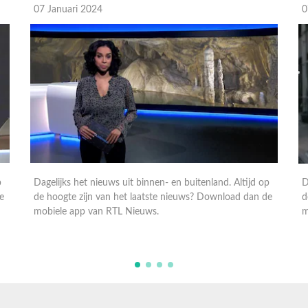
07 Januari 2024
0
p
Dagelijks het nieuws uit binnen- en buitenland. Altijd op
D
e
de hoogte zijn van het laatste nieuws? Download dan de
d
mobiele app van RTL Nieuws.
m