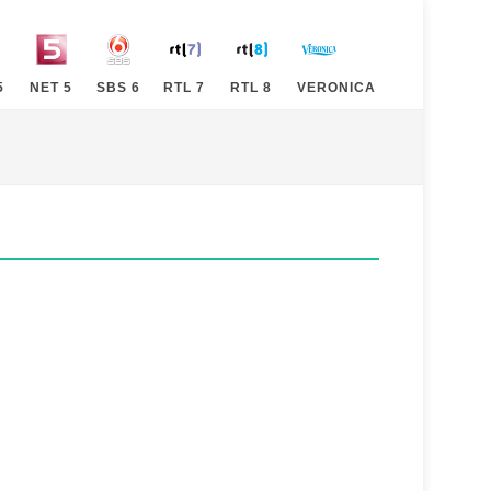
5
NET 5
SBS 6
RTL 7
RTL 8
VERONICA