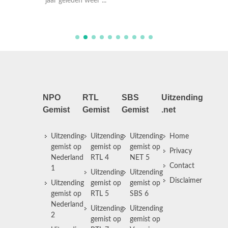
jaar geleden weer ...
haar rek
NPO
RTL
SBS
Uitzending
Gemist
Gemist
Gemist
.net
Uitzending
Uitzending
Uitzending
Home
gemist op
gemist op
gemist op
Privacy
Nederland
RTL 4
NET 5
Contact
1
Uitzending
Uitzending
Disclaimer
Uitzending
gemist op
gemist op
gemist op
RTL 5
SBS 6
Nederland
Uitzending
Uitzending
2
gemist op
gemist op