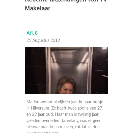
Makelaar
Afl. 8
Afl. 7
21 Augustus 2019
14 Aug
rovincie
Marlon woont al vijftien jaar in haar huisje
Het opk
iddels
in Hilversum. Ze heeft twee zoons van 27
Jose en
r nog
en 29 jaar oud. Haar man is twintig jaar
tranen 
oet dus
geleden overleden. Jarenlang was er geen
huis he
 vaste
nieuwe man in haar leven, totdat ze drie
is op ro