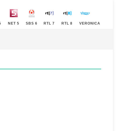
5
NET 5
SBS 6
RTL 7
RTL 8
VERONICA