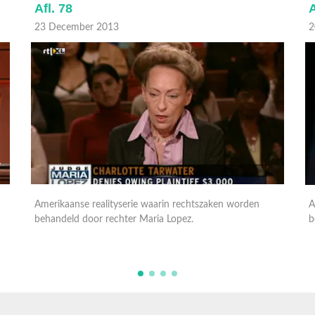
Afl. 78
A
23 December 2013
2
Amerikaanse realityserie waarin rechtszaken worden
A
behandeld door rechter Maria Lopez.
b