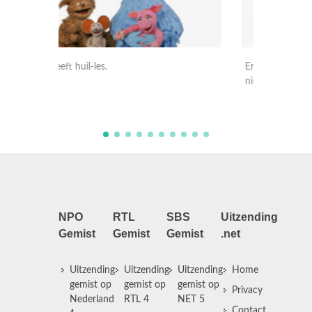
Er is kermis in de straat. Ieniemienie kan
Pino hee
niet wachten om te gaan.
spellet
NPO
RTL
SBS
Uitzending
Gemist
Gemist
Gemist
.net
Uitzending
Uitzending
Uitzending
Home
gemist op
gemist op
gemist op
Privacy
Nederland
RTL 4
NET 5
Contact