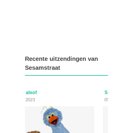
Recente uitzendingen van
Sesamstraat
Sorteren
Verzi
05 Juli 2023
04 Juli