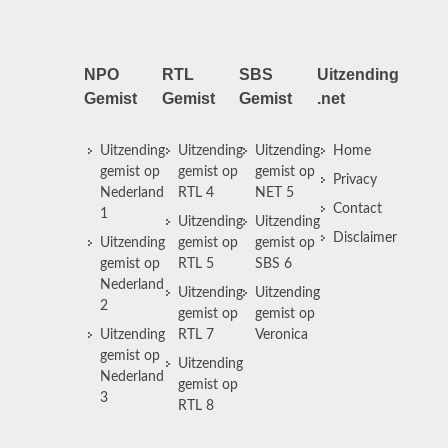
NPO
RTL
SBS
Uitzending
Gemist
Gemist
Gemist
.net
Uitzending
Uitzending
Uitzending
Home
gemist op
gemist op
gemist op
Privacy
Nederland
RTL 4
NET 5
Contact
1
Uitzending
Uitzending
Disclaimer
Uitzending
gemist op
gemist op
gemist op
RTL 5
SBS 6
Nederland
Uitzending
Uitzending
2
gemist op
gemist op
Uitzending
RTL 7
Veronica
gemist op
Uitzending
Nederland
gemist op
3
RTL 8