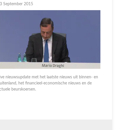
3 September 2015
02 Septem
ive nieuwsupdate met het laatste nieuws uit binnen- en
Live nieuw
uitenland, het financieel-economische nieuws en de
buitenland
ctuele beurskoersen.
actuele be