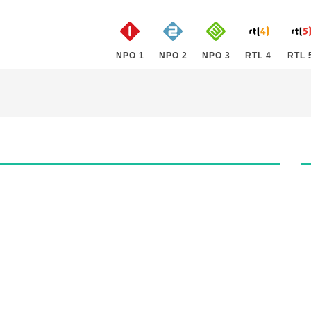
NPO 1
NPO 2
NPO 3
RTL 4
RTL 