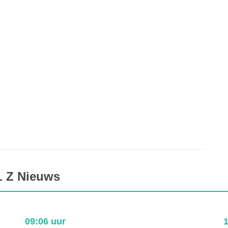
L Z Nieuws
17:30 uur
0