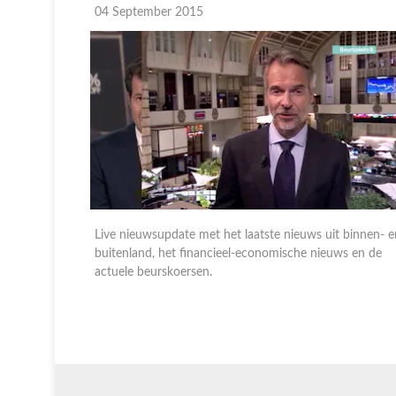
04 September 2015
 binnen- en
Live nieuwsupdate met het laatste nieuws uit binnen- e
s en de
buitenland, het financieel-economische nieuws en de
actuele beurskoersen.