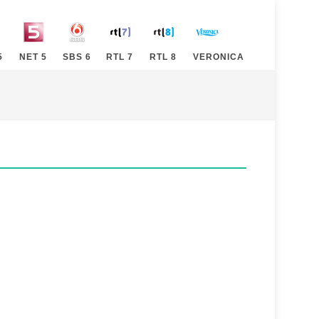
5
NET 5
SBS 6
RTL 7
RTL 8
VERONICA