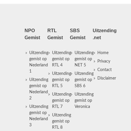
NPO
RTL
SBS
Uitzending
Gemist
Gemist
Gemist
.net
Uitzending
Uitzending
Uitzending
Home
gemist op
gemist op
gemist op
Privacy
Nederland
RTL 4
NET 5
Contact
1
Uitzending
Uitzending
Disclaimer
Uitzending
gemist op
gemist op
gemist op
RTL 5
SBS 6
Nederland
Uitzending
Uitzending
2
gemist op
gemist op
Uitzending
RTL 7
Veronica
gemist op
Uitzending
Nederland
gemist op
3
RTL 8