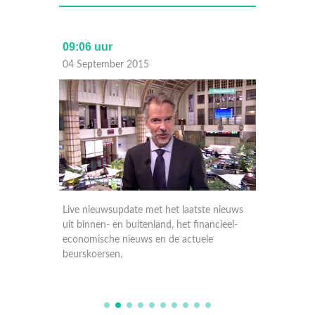
09:06 uur
17:30 
04 September 2015
03 Sep
nieuws
Live nieuwsupdate met het laatste nieuws
Live ni
ieel-
uit binnen- en buitenland, het financieel-
uit binn
economische nieuws en de actuele
economi
beurskoersen.
beursko