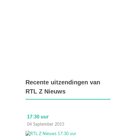
Recente uitzendingen van
RTL Z Nieuws
09:06 uur
5
04 September 2015