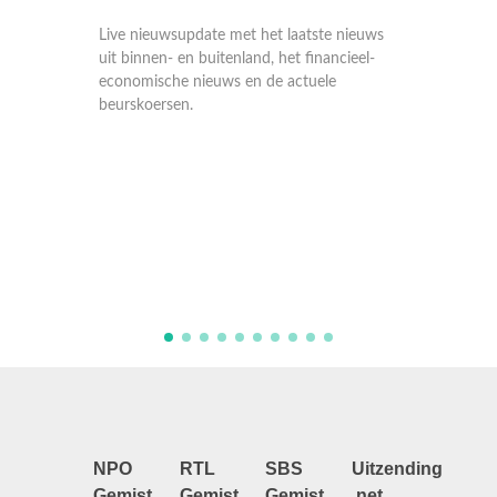
et het laatste nieuws
nland, het financieel-
 en de actuele
Live nieuwsupdate met het laatste nieuws
uit binnen- en buitenland, het financieel-
economische nieuws en de actuele
beurskoersen.
NPO
RTL
SBS
Uitzending
Gemist
Gemist
Gemist
.net