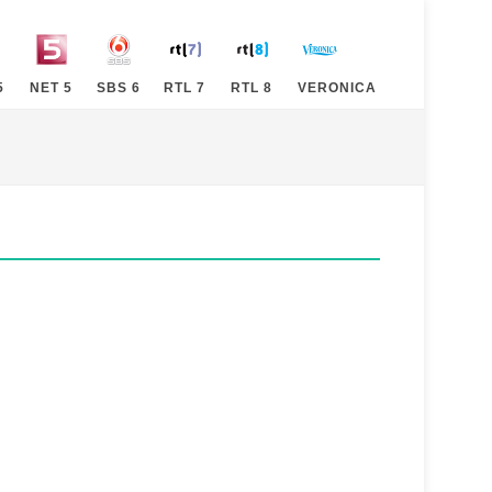
5
NET 5
SBS 6
RTL 7
RTL 8
VERONICA