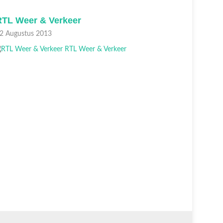
RTL Weer & Verkeer
RTL Wee
2 Augustus 2013
02 August