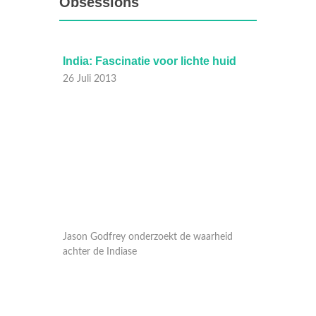
Obsessions
India: Fascinatie voor lichte huid
Filipi
26 Juli 2013
19 Juli
ereld
Jason Godfrey onderzoekt de waarheid
Jason Go
ltuur die
achter de Indiase
iederee
moet ee
Jason
aanpakk
van
land wa
heeft. 