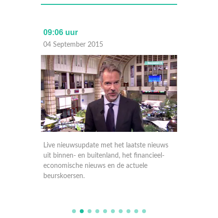
09:06 uur
17:30 
04 September 2015
03 Sep
nieuws
Live nieuwsupdate met het laatste nieuws
Live ni
ieel-
uit binnen- en buitenland, het financieel-
uit binn
economische nieuws en de actuele
economi
beurskoersen.
beursko