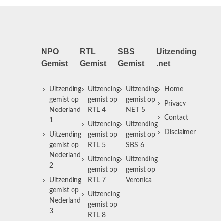
NPO
RTL
SBS
Uitzending
Gemist
Gemist
Gemist
.net
Uitzending
Uitzending
Uitzending
Home
gemist op
gemist op
gemist op
Privacy
Nederland
RTL 4
NET 5
Contact
1
Uitzending
Uitzending
Disclaimer
Uitzending
gemist op
gemist op
gemist op
RTL 5
SBS 6
Nederland
Uitzending
Uitzending
2
gemist op
gemist op
Uitzending
RTL 7
Veronica
gemist op
Uitzending
Nederland
gemist op
3
RTL 8