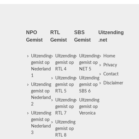
NPO
RTL
SBS
Uitzending
Gemist
Gemist
Gemist
.net
Uitzending
Uitzending
Uitzending
Home
gemist op
gemist op
gemist op
Privacy
Nederland
RTL 4
NET 5
Contact
1
Uitzending
Uitzending
Disclaimer
Uitzending
gemist op
gemist op
gemist op
RTL 5
SBS 6
Nederland
Uitzending
Uitzending
2
gemist op
gemist op
Uitzending
RTL 7
Veronica
gemist op
Uitzending
Nederland
gemist op
3
RTL 8