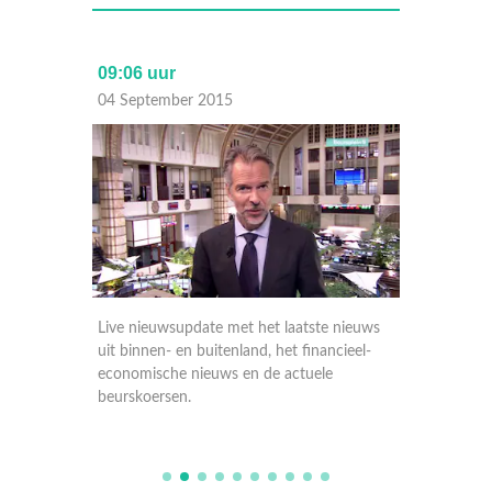
09:06 uur
17:30 
04 September 2015
03 Sep
nieuws
Live nieuwsupdate met het laatste nieuws
Live ni
ieel-
uit binnen- en buitenland, het financieel-
uit binn
economische nieuws en de actuele
economi
beurskoersen.
beursko