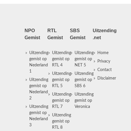
NPO
RTL
SBS
Uitzending
Gemist
Gemist
Gemist
.net
Uitzending
Uitzending
Uitzending
Home
gemist op
gemist op
gemist op
Privacy
Nederland
RTL 4
NET 5
Contact
1
Uitzending
Uitzending
Disclaimer
Uitzending
gemist op
gemist op
gemist op
RTL 5
SBS 6
Nederland
Uitzending
Uitzending
2
gemist op
gemist op
Uitzending
RTL 7
Veronica
gemist op
Uitzending
Nederland
gemist op
3
RTL 8