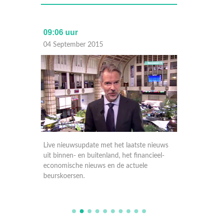
09:06 uur
17:30 
04 September 2015
03 Sep
nieuws
Live nieuwsupdate met het laatste nieuws
Live ni
ieel-
uit binnen- en buitenland, het financieel-
uit binn
economische nieuws en de actuele
economi
beurskoersen.
beursko