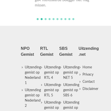
geÃ¯nteresseerde belegger niet mag
geÃ¯nte
missen.
missen.
NPO
RTL
SBS
Uitzending
Gemist
Gemist
Gemist
.net
Uitzending
Uitzending
Uitzending
Home
gemist op
gemist op
gemist op
Privacy
Nederland
RTL 4
NET 5
Contact
1
Uitzending
Uitzending
Disclaimer
Uitzending
gemist op
gemist op
gemist op
RTL 5
SBS 6
Nederland
Uitzending
Uitzending
2
gemist op
gemist op