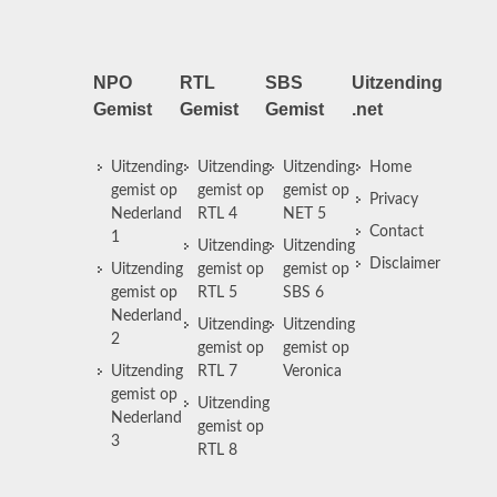
NPO
RTL
SBS
Uitzending
Gemist
Gemist
Gemist
.net
Uitzending
Uitzending
Uitzending
Home
gemist op
gemist op
gemist op
Privacy
Nederland
RTL 4
NET 5
Contact
1
Uitzending
Uitzending
Disclaimer
Uitzending
gemist op
gemist op
gemist op
RTL 5
SBS 6
Nederland
Uitzending
Uitzending
2
gemist op
gemist op
Uitzending
RTL 7
Veronica
gemist op
Uitzending
Nederland
gemist op
3
RTL 8