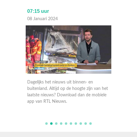
07:15 uur
Laat
08 Januari 2024
07 Janu
Dagelijks het nieuws uit binnen- en
Dagelij
 van het
buitenland. Altijd op de hoogte zijn van het
buitenla
obiele
laatste nieuws? Download dan de mobiele
laatste
app van RTL Nieuws.
app va