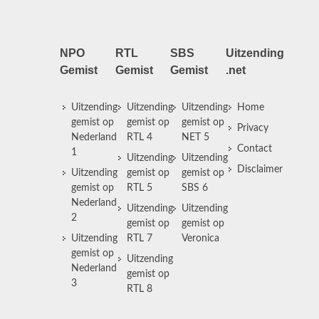
NPO
RTL
SBS
Uitzending
Gemist
Gemist
Gemist
.net
Uitzending
Uitzending
Uitzending
Home
gemist op
gemist op
gemist op
Privacy
Nederland
RTL 4
NET 5
Contact
1
Uitzending
Uitzending
Disclaimer
Uitzending
gemist op
gemist op
gemist op
RTL 5
SBS 6
Nederland
Uitzending
Uitzending
2
gemist op
gemist op
Uitzending
RTL 7
Veronica
gemist op
Uitzending
Nederland
gemist op
3
RTL 8