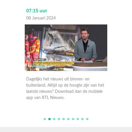
07:15 uur
Laat
08 Januari 2024
07 Janu
Dagelijks het nieuws uit binnen- en
Dagelij
 van het
buitenland. Altijd op de hoogte zijn van het
buitenla
obiele
laatste nieuws? Download dan de mobiele
laatste
app van RTL Nieuws.
app va