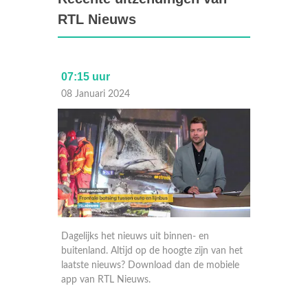
RTL Nieuws
07:15 uur
Laat
08 Januari 2024
07 Janu
Dagelijks het nieuws uit binnen- en
Dagelij
 van het
buitenland. Altijd op de hoogte zijn van het
buitenla
obiele
laatste nieuws? Download dan de mobiele
laatste
app van RTL Nieuws.
app va