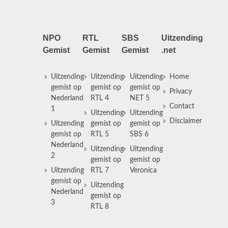
NPO
RTL
SBS
Uitzending
Gemist
Gemist
Gemist
.net
Uitzending
Uitzending
Uitzending
Home
gemist op
gemist op
gemist op
Privacy
Nederland
RTL 4
NET 5
Contact
1
Uitzending
Uitzending
Disclaimer
Uitzending
gemist op
gemist op
gemist op
RTL 5
SBS 6
Nederland
Uitzending
Uitzending
2
gemist op
gemist op
Uitzending
RTL 7
Veronica
gemist op
Uitzending
Nederland
gemist op
3
RTL 8