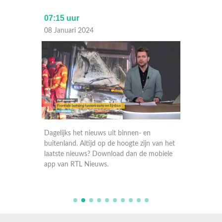
07:15 uur
Laat
08 Januari 2024
07 Janu
Dagelijks het nieuws uit binnen- en
Dagelij
 van het
buitenland. Altijd op de hoogte zijn van het
buitenla
obiele
laatste nieuws? Download dan de mobiele
laatste
app van RTL Nieuws.
app va