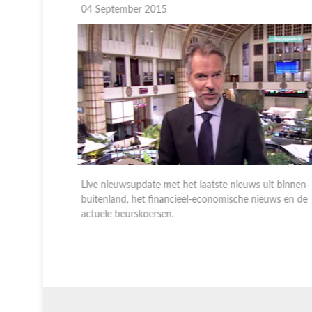
04 September 2015
 binnen- en
Live nieuwsupdate met het laatste nieuws uit binnen- e
s en de
buitenland, het financieel-economische nieuws en de
actuele beurskoersen.