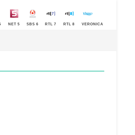
5
NET 5
SBS 6
RTL 7
RTL 8
VERONICA