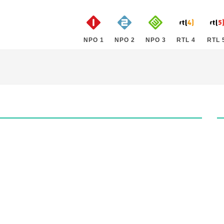
NPO 1
NPO 2
NPO 3
RTL 4
RTL 