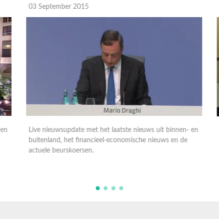
03 September 2015
0
n
Live nieuwsupdate met het laatste nieuws uit binnen- en
L
buitenland, het financieel-economische nieuws en de
b
actuele beurskoersen.
a