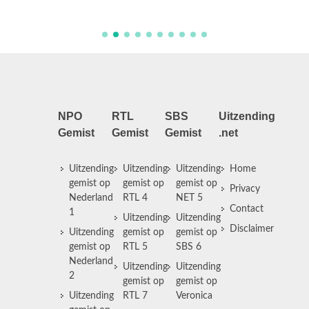
NPO
RTL
SBS
Uitzending
Gemist
Gemist
Gemist
.net
Uitzending
Uitzending
Uitzending
Home
gemist op
gemist op
gemist op
Privacy
Nederland
RTL 4
NET 5
Contact
1
Uitzending
Uitzending
Disclaimer
Uitzending
gemist op
gemist op
gemist op
RTL 5
SBS 6
Nederland
Uitzending
Uitzending
2
gemist op
gemist op
Uitzending
RTL 7
Veronica