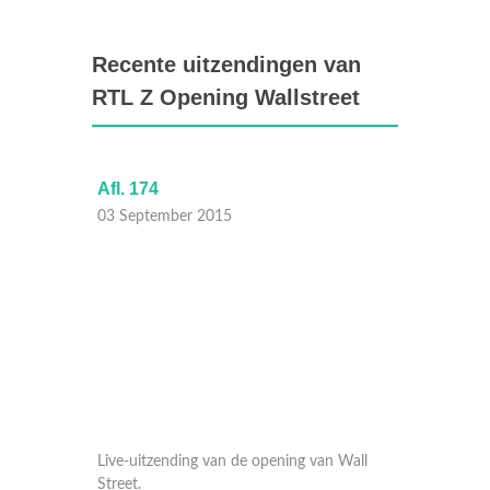
Recente uitzendingen van
RTL Z Opening Wallstreet
Afl. 174
Afl. 17
03 September 2015
02 Sep
 Wall
Live-uitzending van de opening van Wall
Live-ui
Street.
Street.