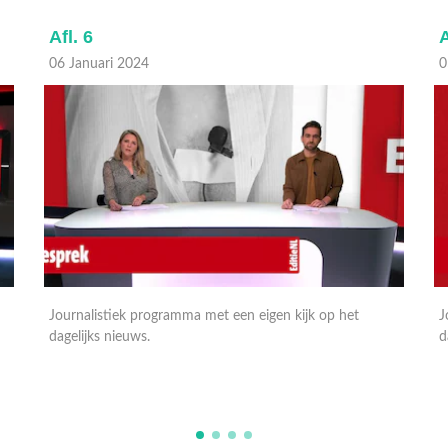
Afl. 5
A
05 Januari 2024
0
Journalistiek programma met een eigen kijk op het
dagelijks nieuws.
M
E
A