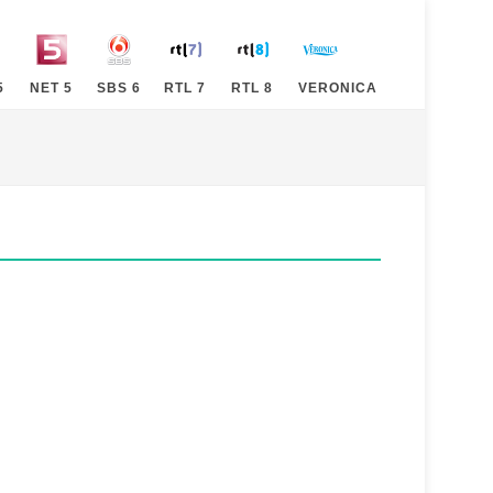
5
NET 5
SBS 6
RTL 7
RTL 8
VERONICA