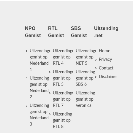
NPO
RTL
SBS
Uitzending
Gemist
Gemist
Gemist
.net
Uitzending
Uitzending
Uitzending
Home
gemist op
gemist op
gemist op
Privacy
Nederland
RTL 4
NET 5
Contact
1
Uitzending
Uitzending
Disclaimer
Uitzending
gemist op
gemist op
gemist op
RTL 5
SBS 6
Nederland
Uitzending
Uitzending
2
gemist op
gemist op
Uitzending
RTL 7
Veronica
gemist op
Uitzending
Nederland
gemist op
3
RTL 8