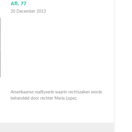
fl. 77
Afl. 76
0 December 2013
19 Decem
merikaanse realityserie waarin rechtszaken worden
ehandeld door rechter Maria Lopez.
Amerikaans
behandeld 