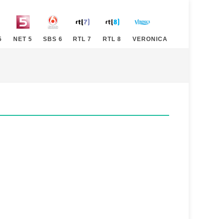
5
NET 5
SBS 6
RTL 7
RTL 8
VERONICA