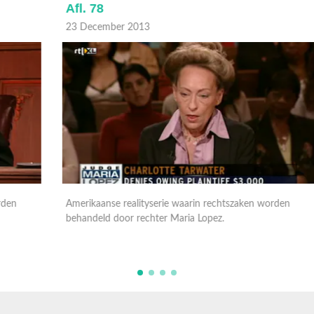
Afl. 78
A
23 December 2013
2
Amerikaanse realityserie waarin rechtszaken worden
A
behandeld door rechter Maria Lopez.
b