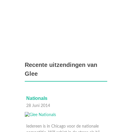
Recente uitzendingen van
Glee
Nationals
Props
28 Juni 2014
21 Juni
broken
Iedereen is in Chicago voor de nationale