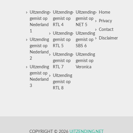
Uitzending
Uitzending
Uitzending
Home
gemist op
gemist op
gemist op
Privacy
Nederland
RTL 4
NET 5
Contact
1
Uitzending
Uitzending
Disclaimer
Uitzending
gemist op
gemist op
gemist op
RTL 5
SBS 6
Nederland
Uitzending
Uitzending
2
gemist op
gemist op
Uitzending
RTL 7
Veronica
gemist op
Uitzending
Nederland
gemist op
3
RTL 8
COPYRIGHT © 2026
UITZENDING.NET