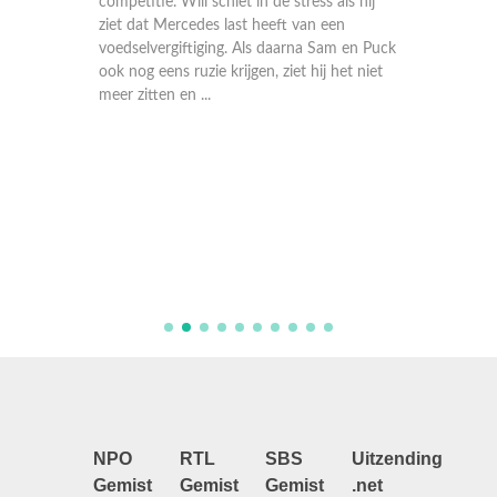
blikken
competitie. Will schiet in de stress als hij
h ook
ziet dat Mercedes last heeft van een
bereidt
voedselvergiftiging. Als daarna Sam en Puck
icalles
ook nog eens ruzie krijgen, ziet hij het niet
meer zitten en ...
De New 
voor hu
Nationa
blijken 
schaduw
verklein
NPO
RTL
SBS
Uitzending
Gemist
Gemist
Gemist
.net