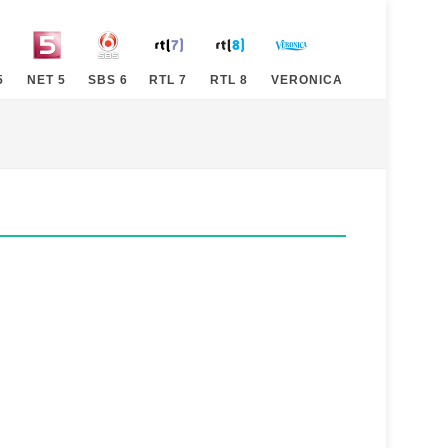
5
NET 5
SBS 6
RTL 7
RTL 8
VERONICA