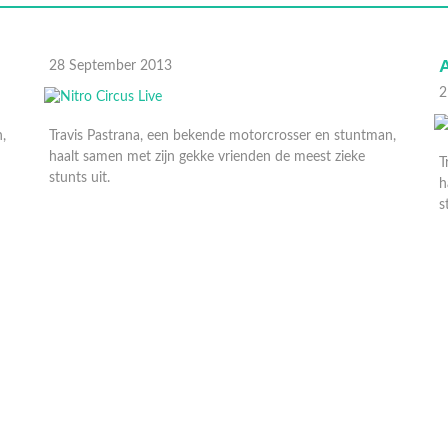
A
28 September 2013
2
,
Travis Pastrana, een bekende motorcrosser en stuntman,
haalt samen met zijn gekke vrienden de meest zieke
T
stunts uit.
h
s