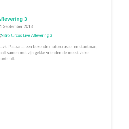
flevering 3
Afleveri
1 September 2013
14 Septem
ravis Pastrana, een bekende motorcrosser en stuntman,
aalt samen met zijn gekke vrienden de meest zieke
tunts uit.
Travis Pas
haalt same
stunts uit.