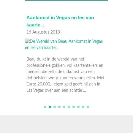
Aankomst in Vegas en les van
Afleve
kaarte...
16 Aug
16 Augustus 2013
Hij
Beau du
professi
Beau duikt in de wereld van het
ith van
mensen 
professionele gokken, vol kaartentellers en
aap van
dobbels
mensen die zelfs de uitkomst van een
me
Euro; 20
dobbelsteenworp kunnen voorspellen. Met
Las Vega
Euro; 20.000,- eigen geld geeft hij zich in
Las Vegas over aan een achttie ...