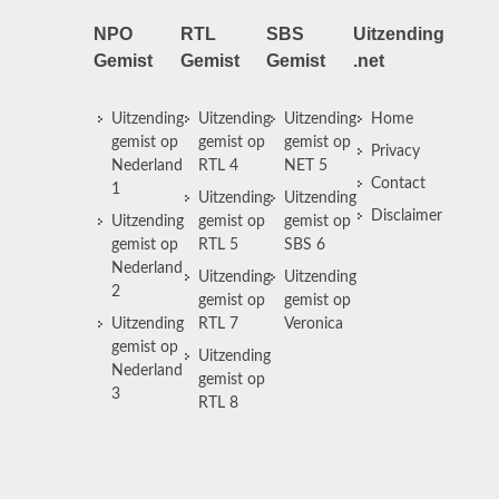
NPO
RTL
SBS
Uitzending
Gemist
Gemist
Gemist
.net
Uitzending
Uitzending
Uitzending
Home
gemist op
gemist op
gemist op
Privacy
Nederland
RTL 4
NET 5
Contact
1
Uitzending
Uitzending
Disclaimer
Uitzending
gemist op
gemist op
gemist op
RTL 5
SBS 6
Nederland
Uitzending
Uitzending
2
gemist op
gemist op
Uitzending
RTL 7
Veronica
gemist op
Uitzending
Nederland
gemist op
3
RTL 8