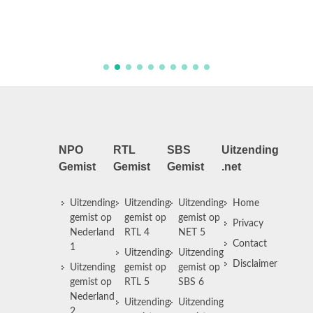
pakt de
huis aan
NPO
RTL
SBS
Uitzending
Gemist
Gemist
Gemist
.net
Uitzending
Uitzending
Uitzending
Home
gemist op
gemist op
gemist op
Privacy
Nederland
RTL 4
NET 5
Contact
1
Uitzending
Uitzending
Disclaimer
Uitzending
gemist op
gemist op
gemist op
RTL 5
SBS 6
Nederland
Uitzending
Uitzending
2