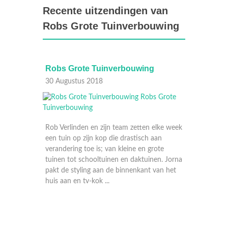
Recente uitzendingen van
Robs Grote Tuinverbouwing
Robs Grote Tuinverbouwing
Robs 
30 Augustus 2018
29 Aug
lke week
Rob Verlinden en zijn team zetten elke week
an
een tuin op zijn kop die drastisch aan
ote
verandering toe is; van kleine en grote
n. Jorna
tuinen tot schooltuinen en daktuinen. Jorna
an het
pakt de styling aan de binnenkant van het
huis aan en tv-kok ...
Rob Ver
een tuin
verander
tuinen 