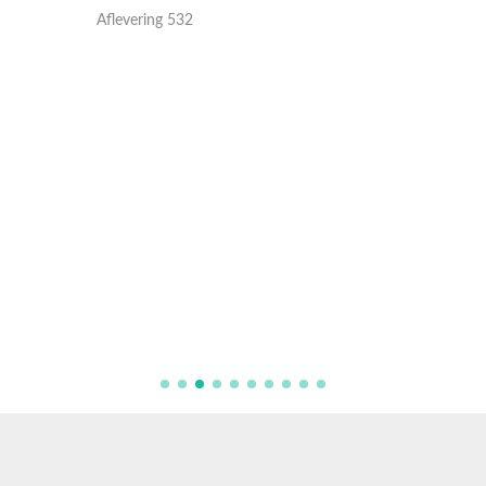
Aflevering 532
Aflever