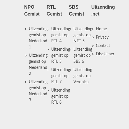
NPO
RTL
SBS
Uitzending
Gemist
Gemist
Gemist
.net
Uitzending
Uitzending
Uitzending
Home
gemist op
gemist op
gemist op
Privacy
Nederland
RTL 4
NET 5
Contact
1
Uitzending
Uitzending
Disclaimer
Uitzending
gemist op
gemist op
gemist op
RTL 5
SBS 6
Nederland
Uitzending
Uitzending
2
gemist op
gemist op
Uitzending
RTL 7
Veronica
gemist op
Uitzending
Nederland
gemist op
3
RTL 8