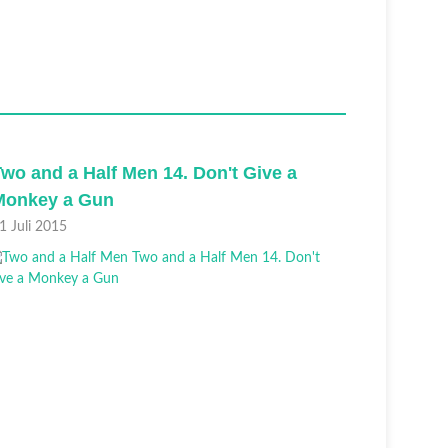
Two and a Half Men 13. Boompa Loved
Two an
His Hookers
Rip-Of
11 Juli 2015
04 Juli 2