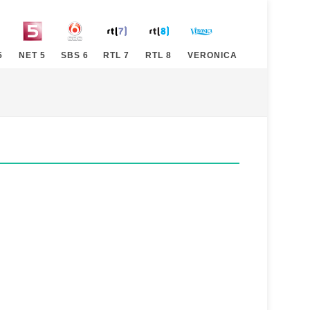
5
NET 5
SBS 6
RTL 7
RTL 8
VERONICA