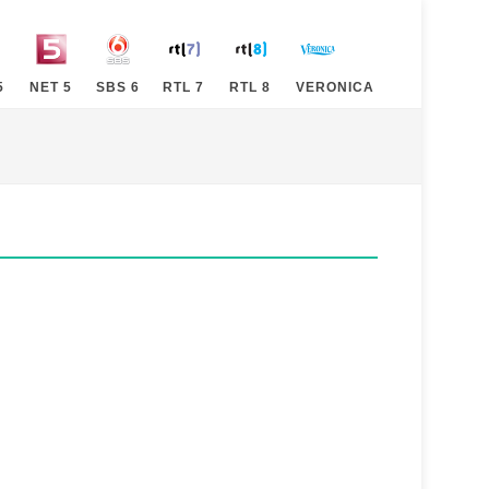
5
NET 5
SBS 6
RTL 7
RTL 8
VERONICA