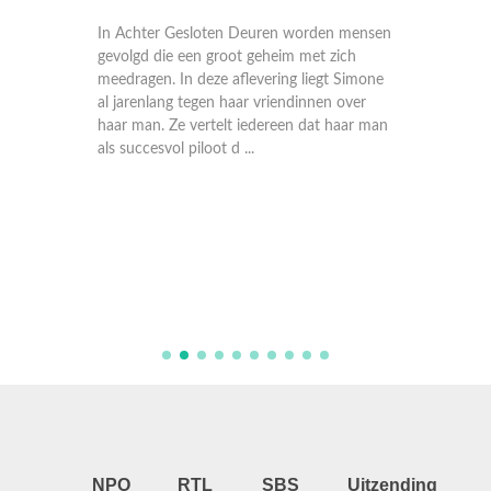
 mensen
ich
In Achter Gesloten Deuren worden mensen
en Pim
gevolgd die een groot geheim met zich
amen met
meedragen. In deze aflevering liegt Simone
gs
al jarenlang tegen haar vriendinnen over
haar man. Ze vertelt iedereen dat haar man
als succesvol piloot d ...
NPO
RTL
SBS
Uitzending