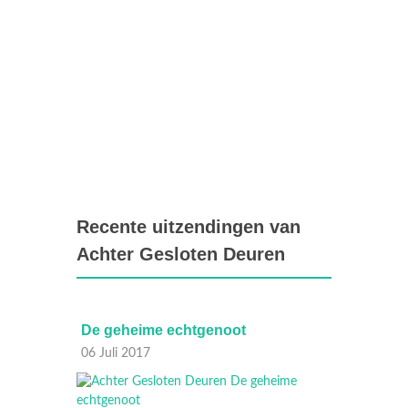
Recente uitzendingen van
Achter Gesloten Deuren
De geheime echtgenoot
Achter
Doods
06 Juli 2017
24 Mei