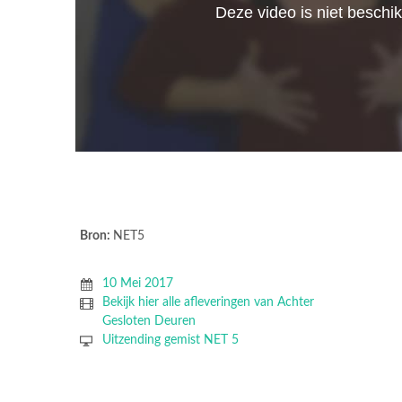
Bron:
NET5
10 Mei 2017
Bekijk hier alle afleveringen van Achter
Gesloten Deuren
Uitzending gemist NET 5