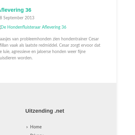
flevering 36
Aflever
8 September 2013
01 Septem
aasjes van probleemhonden zien hondentrainer Cesar
Baasjes va
illan vaak als laatste redmiddel. Cesar zorgt ervoor dat
Millan vaak
e luie, agressieve en jaloerse honden weer fijne
de luie, ag
uisdieren worden.
huisdiere
Uitzending .net
Home