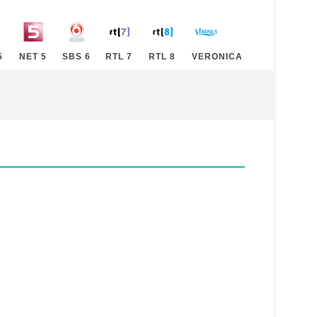
5
NET 5
SBS 6
RTL 7
RTL 8
VERONICA