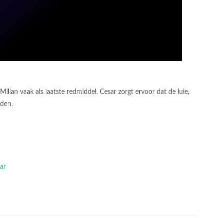
lan vaak als laatste redmiddel. Cesar zorgt ervoor dat de luie,
rden.
ar