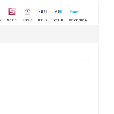
5
NET 5
SBS 6
RTL 7
RTL 8
VERONICA