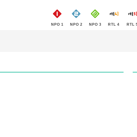
NPO 1
NPO 2
NPO 3
RTL 4
RTL 