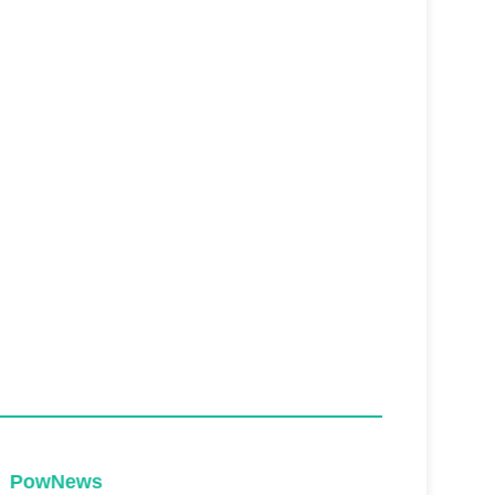
PowNews
PowNe